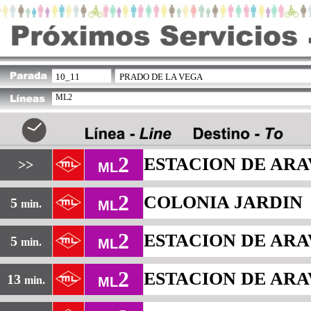
10_11
PRADO DE LA VEGA
ML2
2
ESTACION DE AR
>>
ML
2
COLONIA JARDIN
5
min.
ML
2
ESTACION DE AR
5
min.
ML
2
ESTACION DE AR
13
min.
ML