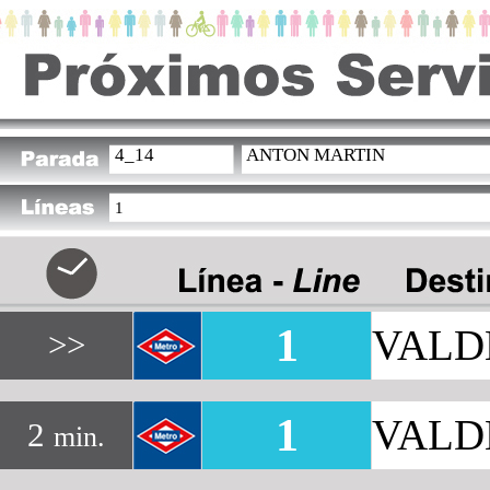
4_14
ANTON MARTIN
1
1
VALD
>>
1
VALD
2
min.