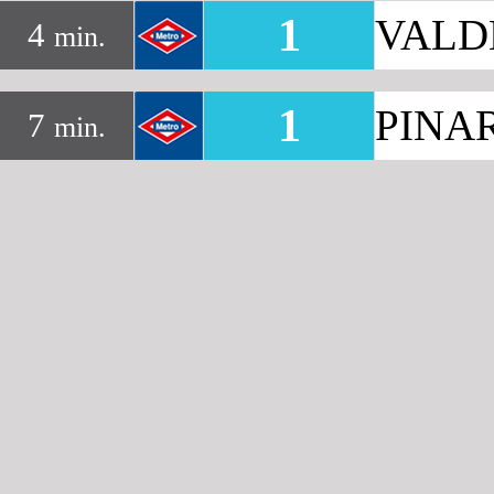
1
VALD
4
min.
1
PINA
7
min.