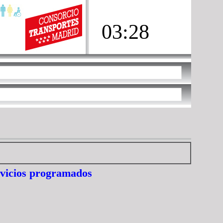
03:28
rvicios programados